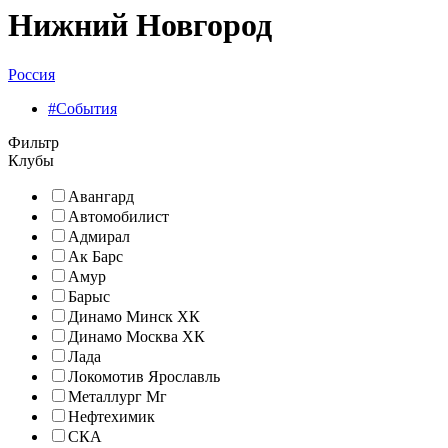
Нижний Новгород
Россия
#События
Фильтр
Клубы
Авангард
Автомобилист
Адмирал
Ак Барс
Амур
Барыс
Динамо Минск ХК
Динамо Москва ХК
Лада
Локомотив Ярославль
Металлург Мг
Нефтехимик
СКА