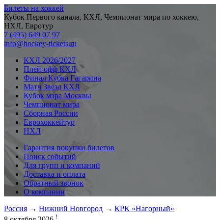
Билеты на хоккей
Кубок Первого канала, КХЛ, Чемпионат мира по хоккею,
НХЛ, Евротур
7 (495) 649 07 97
info@hockey-tickets.ru
КХЛ 2026/2027
Плей-офф КХЛ
Финал Кубка Гагарина
Матч Звезд КХЛ
Кубок мэра Москвы
Чемпионат мира
Сборная России
Еврохоккейтур
НХЛ
Гарантия покупки билетов
Поиск событий
Для групп и компаний
Доставка и оплата
Обратный звонок
О компании
Россия
→
Нижний Новгород
→
КРК «Нагорный»
!
8 октября 2026