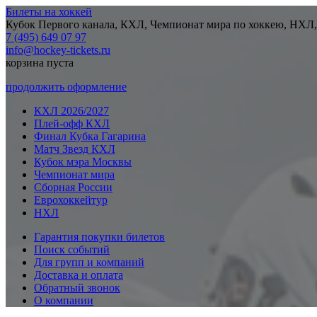
Билеты на хоккей
Кубок Первого канала, КХЛ, Чемпионат мира по хоккею, НХЛ,
7 (495) 649 07 97
info@hockey-tickets.ru
корзина пуста
продолжить оформление
КХЛ 2026/2027
Плей-офф КХЛ
Финал Кубка Гагарина
Матч Звезд КХЛ
Кубок мэра Москвы
Чемпионат мира
Сборная России
Еврохоккейтур
НХЛ
Гарантия покупки билетов
Поиск событий
Для групп и компаний
Доставка и оплата
Обратный звонок
О компании