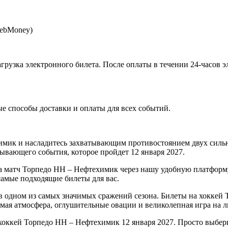
WebMoney)
агрузка электронного билета
. После оплаты в течении 24-часов 
 способы доставки и оплаты для всех событий.
имик и насладитесь захватывающим противостоянием двух сил
тывающего события, которое пройдет 12 января 2027.
а матч Торпедо НН – Нефтехимик через нашу удобную платформу.
самые подходящие билеты для вас.
 одном из самых значимых сражений сезона. Билеты на хоккей 
емая атмосфера, оглушительные овации и великолепная игра на л
оккей Торпедо НН – Нефтехимик 12 января 2027. Просто выбери