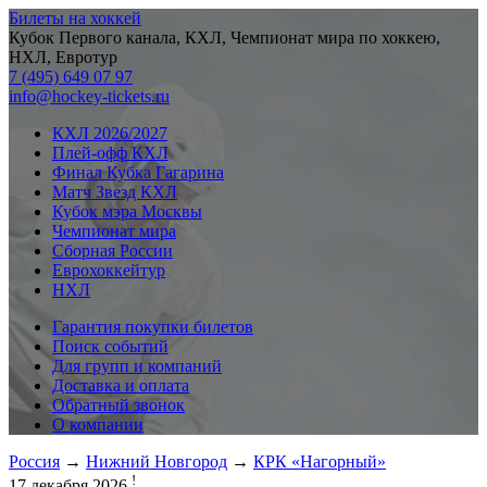
Билеты на хоккей
Кубок Первого канала, КХЛ, Чемпионат мира по хоккею,
НХЛ, Евротур
7 (495) 649 07 97
info@hockey-tickets.ru
КХЛ 2026/2027
Плей-офф КХЛ
Финал Кубка Гагарина
Матч Звезд КХЛ
Кубок мэра Москвы
Чемпионат мира
Сборная России
Еврохоккейтур
НХЛ
Гарантия покупки билетов
Поиск событий
Для групп и компаний
Доставка и оплата
Обратный звонок
О компании
Россия
→
Нижний Новгород
→
КРК «Нагорный»
!
17 декабря 2026