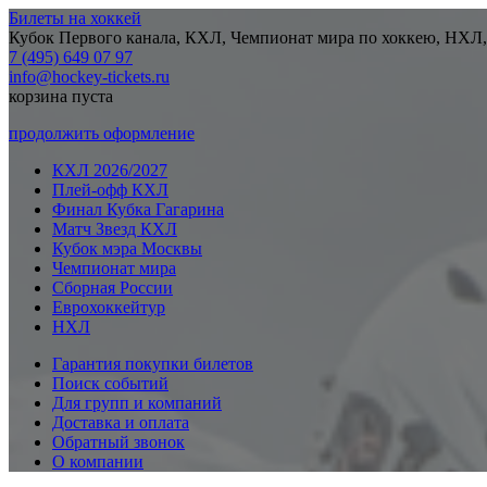
Билеты на хоккей
Кубок Первого канала, КХЛ, Чемпионат мира по хоккею, НХЛ,
7 (495) 649 07 97
info@hockey-tickets.ru
корзина пуста
продолжить оформление
КХЛ 2026/2027
Плей-офф КХЛ
Финал Кубка Гагарина
Матч Звезд КХЛ
Кубок мэра Москвы
Чемпионат мира
Сборная России
Еврохоккейтур
НХЛ
Гарантия покупки билетов
Поиск событий
Для групп и компаний
Доставка и оплата
Обратный звонок
О компании