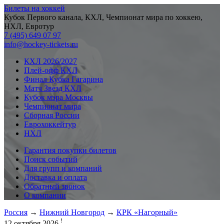
Билеты на хоккей
Кубок Первого канала, КХЛ, Чемпионат мира по хоккею,
НХЛ, Евротур
7 (495) 649 07 97
info@hockey-tickets.ru
КХЛ 2026/2027
Плей-офф КХЛ
Финал Кубка Гагарина
Матч Звезд КХЛ
Кубок мэра Москвы
Чемпионат мира
Сборная России
Еврохоккейтур
НХЛ
Гарантия покупки билетов
Поиск событий
Для групп и компаний
Доставка и оплата
Обратный звонок
О компании
Россия
→
Нижний Новгород
→
КРК «Нагорный»
!
12 октября 2026