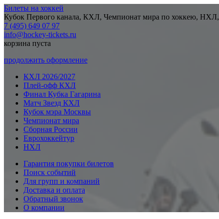
Билеты на хоккей
Кубок Первого канала, КХЛ, Чемпионат мира по хоккею, НХЛ,
7 (495) 649 07 97
info@hockey-tickets.ru
корзина пуста
продолжить оформление
КХЛ 2026/2027
Плей-офф КХЛ
Финал Кубка Гагарина
Матч Звезд КХЛ
Кубок мэра Москвы
Чемпионат мира
Сборная России
Еврохоккейтур
НХЛ
Гарантия покупки билетов
Поиск событий
Для групп и компаний
Доставка и оплата
Обратный звонок
О компании