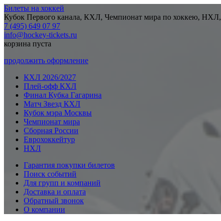
Билеты на хоккей
Кубок Первого канала, КХЛ, Чемпионат мира по хоккею, НХЛ,
7 (495) 649 07 97
info@hockey-tickets.ru
корзина пуста
продолжить оформление
КХЛ 2026/2027
Плей-офф КХЛ
Финал Кубка Гагарина
Матч Звезд КХЛ
Кубок мэра Москвы
Чемпионат мира
Сборная России
Еврохоккейтур
НХЛ
Гарантия покупки билетов
Поиск событий
Для групп и компаний
Доставка и оплата
Обратный звонок
О компании