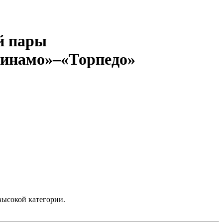
й пары
Динамо»–«Торпедо»
высокой категории.