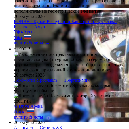
20 августа 2026
FONBET Кубок Республики Башкортостан, Салават
Юлаев — Амур
Уфа-Арена
Уфа
,
купить билеты →
от
900 ₽
26 августа 2026
Локомотив Ярославль — Нефтехимик
G-Drive Арена
Омск
,
купить билеты →
26 августа 2026
Авангард — Сибирь ХК