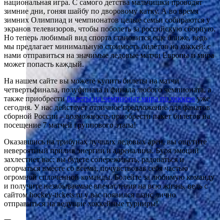
национальная игра. С самого детства мальчишки проводят
зимние дни, гоняя шайбу по дворовому катку. А во время
зимних Олимпиад и чемпионатов целые семьи собираются у
экранов телевизоров, чтобы поболеть за российскую сборную.
Но теперь любимый вид спорта становится еще ближе, ведь
мы предлагает минимальную стоимость билетов на хоккей: с
нами отправиться на значимые ледовые матчи Европы и мира
может попасть каждый.
На нашем сайте вы можете купить билеты на матчи
четвертьфинала, полуфинала и финала любого чемпионата, а
также приобрести
билеты на чемпионат мира по хоккею
уже
сегодня. У нас действует отличное предложение для фанатов
сборной России – возможность приобрести пакет билетов на
посещение 7 матчей группового этапа!
Оказавшись на трибунах лучших ледовых арен, вы ощутите
невероятный прилив энергии и адреналина. Буря эмоций
захлестнет вас: вы будете сопереживать, радоваться и
огорчаться вместе со всеми, почувствовав себя частью
огромной сплоченной команды. Болейте за любимую команду
и получите незабываемые впечатления на всю жизнь, ведь с
сайтом hockey-tickets.ru у вас появился шанс лично
отправиться на ведущие хоккейные турниры!