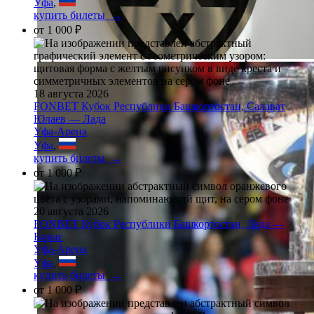
Уфа
,
купить билеты →
от
1 000 ₽
18 августа 2026
FONBET Кубок Республики Башкортостан, Салават
Юлаев — Лада
Уфа-Арена
Уфа
,
купить билеты →
от
1 000 ₽
20 августа 2026
FONBET Кубок Республики Башкортостан, Лада —
Барыс
Уфа-Арена
Уфа
,
купить билеты →
от
1 000 ₽