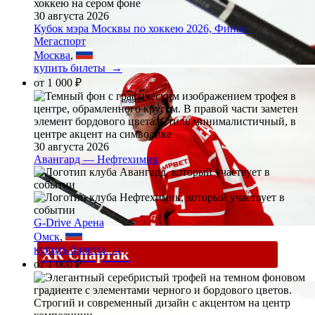
30 августа 2026
Кубок мэра Москвы по хоккею 2026, Финал
Мегаспорт
Москва
,
купить билеты →
от
1 000 ₽
30 августа 2026
Авангард — Нефтехимик
G-Drive Арена
Омск
,
купить билеты →
ХК Спартак
от
1 000 ₽