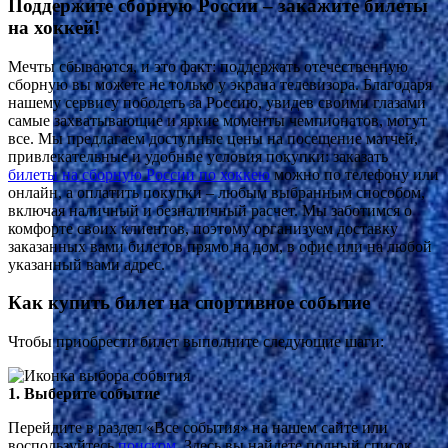
Поддержите сборную России – закажите билеты
на хоккей!
Мечты сбываются, и это факт: поддержать отечественную
сборную вы можете не только у экрана телевизора. Благодаря
нашему сервису поболеть за Россию, увидев своими глазами
самые захватывающие и яркие моменты чемпионатов, могут
все. Мы предлагаем доступные цены на посещение матчей,
привлекательные и удобные условия покупки: заказать
билеты на сборную России по хоккею
можно по телефону или
онлайн, а оплатить покупки – любым выбранным способом,
включая наличный и безналичный расчет. Мы заботимся о
комфорте своих клиентов, поэтому организуем доставку
заказанных вами билетов прямо на дом, в офис или на любой
указанный вами адрес.
Как купить билет на спортивное событие
Чтобы приобрести билет выполните следующие шаги:
1. Выберите событие
Перейдите в раздел «Все события» на нашем сайте или
воспользуйтесь
поиском
. Здесь вы найдете полный список