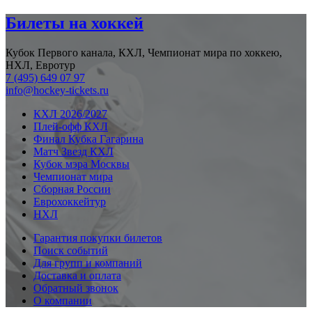
Билеты на хоккей
Кубок Первого канала, КХЛ, Чемпионат мира по хоккею,
НХЛ, Евротур
7 (495) 649 07 97
info@hockey-tickets.ru
КХЛ 2026/2027
Плей-офф КХЛ
Финал Кубка Гагарина
Матч Звезд КХЛ
Кубок мэра Москвы
Чемпионат мира
Сборная России
Еврохоккейтур
НХЛ
Гарантия покупки билетов
Поиск событий
Для групп и компаний
Доставка и оплата
Обратный звонок
О компании