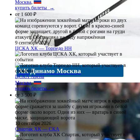
Москва
,
купить билеты →
от
1 600 ₽
9 сентября 2026
ЦСКА ХК — Торпедо НН
ХК Динамо Москва
ЦСКА Арена
Москва
,
купить билеты →
от
3 500 ₽
10 сентября 2026
Спартак ХК — СКА