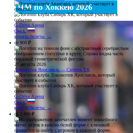
ЧМ по Хоккею 2026
G-Drive Арена
Омск
,
купить билеты →
от
900 ₽
27 августа 2026
Локомотив Ярославль — Сибирь ХК
G-Drive Арена
Омск
,
купить билеты →
от
1 400 ₽