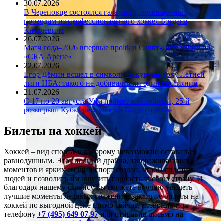
30.07.2026
В Череповце состоялся гала-матч, посвящённый
проводам из профессионального хоккея Богдана
Киселевича
26.07.2026
Матч года–2026 впервые проitk в Санкт-Петербурге на
«СКА Арене»
22.07.2026
Егор Дёмин вошел в символическую пятёрку Летней
лиги НБА: такого не добивался ни один россиянин
21.07.2026
С 17 по 20 августа Уфа примет юбилейный, 25-й
розыгрыш Кубка республики Башкортостан
Билеты на хоккей
Хоккей – вид спорта, к которому невозможно оставаться
равнодушным. Этот полный драйва, завораживающих
моментов и ярких эмоций спорт создан, чтобы сплотить
людей и позволить им ощутить гордость за свою страну. И
благодаря нашему сервису вы сможете воочию увидеть
лучшие моменты ледовых сражений: закажите билеты на
хоккей по выгодной цене прямо сейчас, позвонив по
телефону
+7 (495) 649 07 97
или отправив письмо на