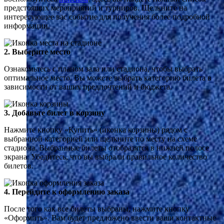
предстоящих мероприятий и турниров. Щелкните на
интересующее вас событие для получения более подробной
информации.
2. Выберите место
Ознакомьтесь с планом зала или стадиона, чтобы выбрать
оптимальное место. Вы можете выбрать категорию билета в
зависимости от ваших предпочтений и бюджета.
3. Добавьте билет в корзину
Нажмите кнопку «Купить» (иконка корзины) рядом с
выбранной категорией или щелкните по месту на схеме
стадиона. Выбранные билеты отобразятся в нижней полосе
экрана. Убедитесь, что вы выбрали правильное количество
билетов.
4. Перейдите к оформлению заказа
После того как все билеты выбраны, нажмите кнопку
«Оформить». Вам будет предложено ввести ваши контактные