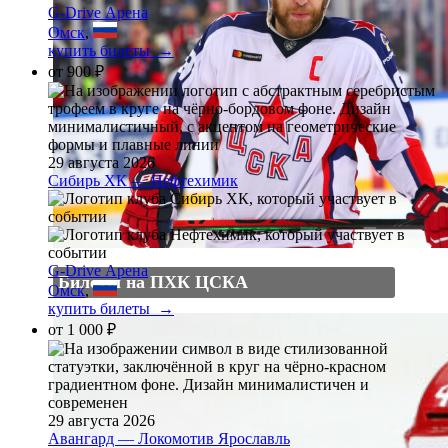
G-Drive Арена
Омск
,
купить билеты →
от
900 ₽
29 августа 2026
Сибирь ХК — Нефтехимик
G-Drive Арена
Билеты на ПХК ЦСКА
Омск
,
купить билеты →
от
1 000 ₽
29 августа 2026
Авангард — Локомотив Ярославль