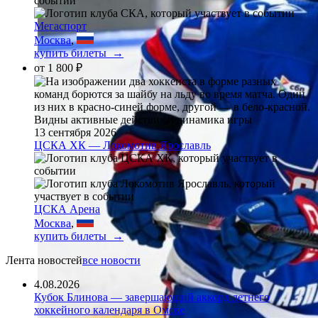
Мегаспорт
Москва
,
купить билеты →
от
1 800 ₽
13 сентября 2026
ЦСКА ХК — Локомотив Ярославль
ЦСКА Арена
Москва
,
купить билеты →
Лента новостей
все новости
4.08.2026
Кубок Блинова — завершающий аккорд летнего
хоккейного календаря в Омске