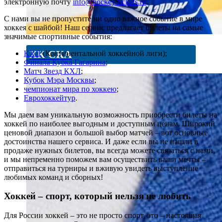
электронную почту
info@hockey-tickets.ru
.
С нами вы не пропустите ни одно важное событие в мире
хоккея с шайбой! Наш сервис предлагает билеты на самые
значимые спортивные события:
ХК СКА
КХЛ
(Континентальной хоккейной лиги);
Финала Кубка Гагарина
;
Матч Звезд КХЛ
;
Кубок Мэра Москвы
;
чемпионат мира по хоккею
;
Еврохоккейтур
.
Мы даем вам уникальную возможность приобрести билеты на
хоккей по наиболее выгодным и доступным ценам. Широкий
ценовой диапазон и большой выбор матчей – вот основные
достоинства нашего сервиса. И даже если вы не нашли в
продаже нужных билетов, вы всегда можете связаться с нами,
и мы непременно поможем вам осуществить ваши мечты –
отправиться на турниры и вживую увидеть выступление
любимых команд и сборных!
Хоккей – спорт, который нельзя не любить
Для России хоккей – это не просто спорт, это – настоящая