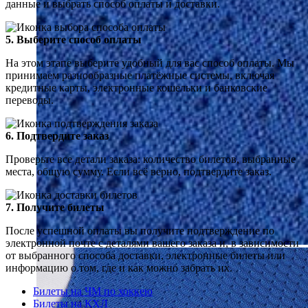
данные и выбрать способ оплаты и доставки.
5. Выберите способ оплаты
На этом этапе выберите удобный для вас способ оплаты. Мы
принимаем разнообразные платёжные системы, включая
кредитные карты, электронные кошельки и банковские
переводы.
6. Подтвердите заказ
Проверьте все детали заказа: количество билетов, выбранные
места, общую сумму. Если всё верно, подтвердите заказ.
7. Получите билеты
После успешной оплаты вы получите подтверждение по
электронной почте с деталями вашего заказа и, в зависимости
от выбранного способа доставки, электронные билеты или
информацию о том, где и как можно забрать их.
Билеты на ЧМ по хоккею
Билеты на КХЛ