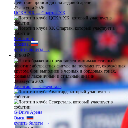
27 августа 2026
ЦСКА ХК — Спартак ХК
Мегаспорт
Москва
,
купить билеты →
от
900 ₽
27 августа 2026
Авангард — Северсталь
G-Drive Арена
Омск
,
купить билеты →