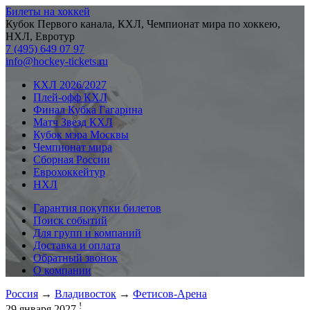
Билеты на хоккей
Кубок Первого канала, КХЛ, Чемпионат мира по хоккею,
НХЛ, Евротур
7 (495) 649 07 97
info@hockey-tickets.ru
КХЛ 2026/2027
Плей-офф КХЛ
Финал Кубка Гагарина
Матч Звезд КХЛ
Кубок мэра Москвы
Чемпионат мира
Сборная России
Еврохоккейтур
НХЛ
Гарантия покупки билетов
Поиск событий
Для групп и компаний
Доставка и оплата
Обратный звонок
О компании
Россия
→
Владивосток
→
Фетисов-Арена
!
29 января 2027