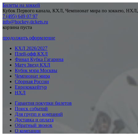
Билеты на хоккей
Кубок Первого канала, КХЛ, Чемпионат мира по хоккею, НХЛ,
7 (495) 649 07 97
info@hockey-tickets.ru
корзина пуста
продолжить оформление
КХЛ 2026/2027
Плей-офф КХЛ
Финал Кубка Гагарина
Матч Звезд КХЛ
Кубок мэра Москвы
Чемпионат мира
Сборная России
Еврохоккейтур
НХЛ
Гарантия покупки билетов
Поиск событий
Для групп и компаний
Доставка и оплата
Обратный звонок
О компании