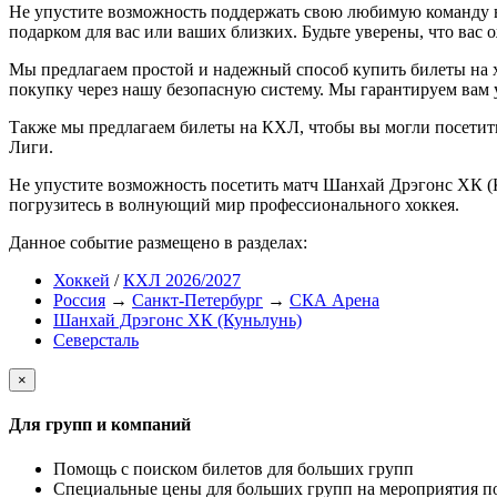
Не упустите возможность поддержать свою любимую команду в
подарком для вас или ваших близких. Будьте уверены, что вас 
Мы предлагаем простой и надежный способ купить билеты на х
покупку через нашу безопасную систему. Мы гарантируем вам у
Также мы предлагаем билеты на КХЛ, чтобы вы могли посети
Лиги.
Не упустите возможность посетить матч Шанхай Дрэгонс ХК (К
погрузитесь в волнующий мир профессионального хоккея.
Данное событие размещено в разделах:
Хоккей
/
КХЛ 2026/2027
Россия
→
Санкт-Петербург
→
СКА Арена
Шанхай Дрэгонс ХК (Куньлунь)
Северсталь
×
Для групп и компаний
Помощь с поиском билетов для больших групп
Специальные цены для больших групп на мероприятия п