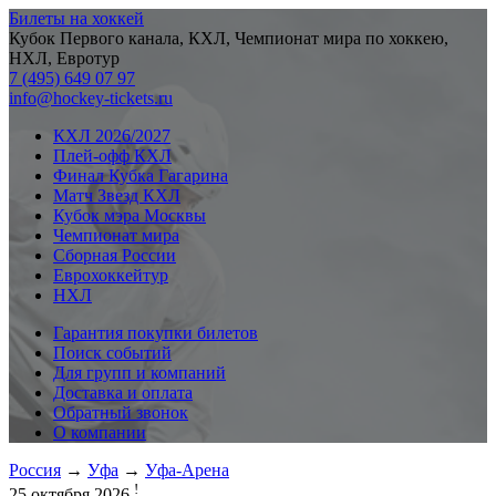
Билеты на хоккей
Кубок Первого канала, КХЛ, Чемпионат мира по хоккею,
НХЛ, Евротур
7 (495) 649 07 97
info@hockey-tickets.ru
КХЛ 2026/2027
Плей-офф КХЛ
Финал Кубка Гагарина
Матч Звезд КХЛ
Кубок мэра Москвы
Чемпионат мира
Сборная России
Еврохоккейтур
НХЛ
Гарантия покупки билетов
Поиск событий
Для групп и компаний
Доставка и оплата
Обратный звонок
О компании
Россия
→
Уфа
→
Уфа-Арена
!
25 октября 2026