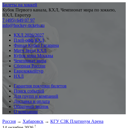
Билеты на хоккей
Кубок Первого канала, КХЛ, Чемпионат мира по хоккею,
НХЛ, Евротур
7 (495) 649 07 97
info@hockey-tickets.ru
КХЛ 2026/2027
Плей-офф КХЛ
Финал Кубка Гагарина
Матч Звезд КХЛ
Кубок мэра Москвы
Чемпионат мира
Сборная России
Еврохоккейтур
НХЛ
Гарантия покупки билетов
Поиск событий
Для групп и компаний
Доставка и оплата
Обратный звонок
О компании
Россия
→
Хабаровск
→
КГУ СЗК Платинум Арена
!
14 октября 2026