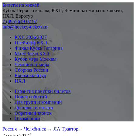
Билеты на хоккей
Кубок Первого канала, КХЛ, Чемпионат мира по хоккею,
НХЛ, Евротур
7 (495) 649 07 97
info@hockey-tickets.ru
КХЛ 2026/2027
Плей-офф КХЛ
Финал Кубка Гагарина
Матч Звезд КХЛ
Кубок мэра Москвы
Чемпионат мира
Сборная России
Еврохоккейтур
НХЛ
Гарантия покупки билетов
Поиск событий
Для групп и компаний
Доставка и оплата
Обратный звонок
О компании
Россия
→
Челябинск
→
ЛА Трактор
!
7 марта 2027