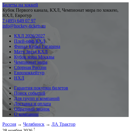
Билеты на хоккей
Кубок Первого канала, КХЛ, Чемпионат мира по хоккею,
НХЛ, Евротур
7 (495) 649 07 97
info@hockey-tickets.ru
КХЛ 2026/2027
Плей-офф КХЛ
Финал Кубка Гагарина
Матч Звезд КХЛ
Кубок мэра Москвы
Чемпионат мира
Сборная России
Еврохоккейтур
НХЛ
Гарантия покупки билетов
Поиск событий
Для групп и компаний
Доставка и оплата
Обратный звонок
О компании
Россия
→
Челябинск
→
ЛА Трактор
!
28 ноября 2026