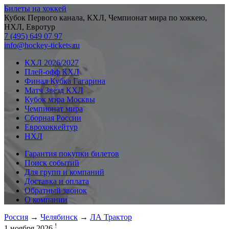
Билеты на хоккей
Кубок Первого канала, КХЛ, Чемпионат мира по хоккею,
НХЛ, Евротур
7 (495) 649 07 97
info@hockey-tickets.ru
КХЛ 2026/2027
Плей-офф КХЛ
Финал Кубка Гагарина
Матч Звезд КХЛ
Кубок мэра Москвы
Чемпионат мира
Сборная России
Еврохоккейтур
НХЛ
Гарантия покупки билетов
Поиск событий
Для групп и компаний
Доставка и оплата
Обратный звонок
О компании
Россия
→
Челябинск
→
ЛА Трактор
!
1 ноября 2026