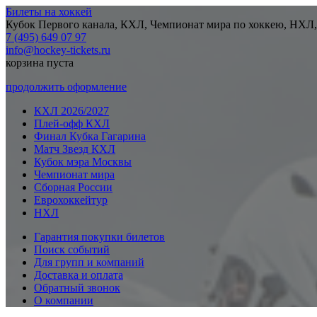
Билеты на хоккей
Кубок Первого канала, КХЛ, Чемпионат мира по хоккею, НХЛ,
7 (495) 649 07 97
info@hockey-tickets.ru
корзина пуста
продолжить оформление
КХЛ 2026/2027
Плей-офф КХЛ
Финал Кубка Гагарина
Матч Звезд КХЛ
Кубок мэра Москвы
Чемпионат мира
Сборная России
Еврохоккейтур
НХЛ
Гарантия покупки билетов
Поиск событий
Для групп и компаний
Доставка и оплата
Обратный звонок
О компании