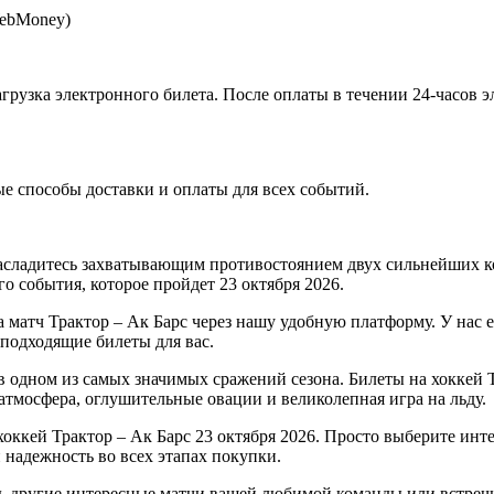
WebMoney)
агрузка электронного билета
. После оплаты в течении 24-часов 
 способы доставки и оплаты для всех событий.
насладитесь захватывающим противостоянием двух сильнейших к
о события, которое пройдет 23 октября 2026.
 матч Трактор – Ак Барс через нашу удобную платформу. У нас 
 подходящие билеты для вас.
одном из самых значимых сражений сезона. Билеты на хоккей Т
 атмосфера, оглушительные овации и великолепная игра на льду.
оккей Трактор – Ак Барс 23 октября 2026. Просто выберите инт
 надежность во всех этапах покупки.
ть другие интересные матчи вашей любимой команды или встре