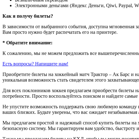
Электронными деньгами (Яндекс Деньги, Qiwi, Paypal, 
Как я получу билеты?
В зависимости от выбранного события, доступна
мгновенная з
Вам просто нужно будет распечатать его на принтере.
* Обратите внимание:
К сожалению, мы не можем предложить все вышеперечисленные
Есть вопросы? Напишите нам!
Приобретите билеты на хоккейный матч Трактор – Ак Барс и 
уникальная возможность стать свидетелем этого захватывающег
Для всех поклонников хоккея предлагаем приобрести билеты на
потребности. Просто воспользуйтесь поиском и найдите самые
Не упустите возможность поддержать свою любимую команду в 
ваших близких. Будьте уверены, что вас ожидает незабываемая
Мы предлагаем простой и надежный способ купить билеты на х
безопасную систему. Мы гарантируем вам удобство, быстроту и
Также мы предлагаем билеты на КХЛ, чтобы вы могли посети