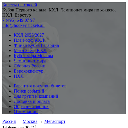
Билеты на хоккей
Кубок Первого канала, КХЛ, Чемпионат мира по хоккею,
НХЛ, Евротур
7 (495) 649 07 97
info@hockey-tickets.ru
КХЛ 2026/2027
Плей-офф КХЛ
Финал Кубка Гагарина
Матч Звезд КХЛ
Кубок мэра Москвы
Чемпионат мира
Сборная России
Еврохоккейтур
НХЛ
Гарантия покупки билетов
Поиск событий
Для групп и компаний
Доставка и оплата
Обратный звонок
О компании
Россия
→
Москва
→
Мегаспорт
!
14 февраля 2027