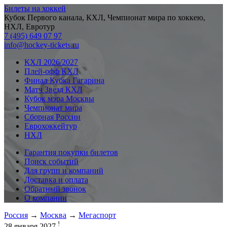
Билеты на хоккей
Кубок Первого канала, КХЛ, Чемпионат мира по хоккею,
НХЛ, Евротур
7 (495) 649 07 97
info@hockey-tickets.ru
КХЛ 2026/2027
Плей-офф КХЛ
Финал Кубка Гагарина
Матч Звезд КХЛ
Кубок мэра Москвы
Чемпионат мира
Сборная России
Еврохоккейтур
НХЛ
Гарантия покупки билетов
Поиск событий
Для групп и компаний
Доставка и оплата
Обратный звонок
О компании
Россия
→
Москва
→
Мегаспорт
!
28 января 2027