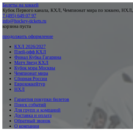
Билеты на хоккей
Кубок Первого канала, КХЛ, Чемпионат мира по хоккею, НХЛ,
7 (495) 649 07 97
info@hockey-tickets.ru
корзина пуста
продолжить оформление
КХЛ 2026/2027
Плей-офф КХЛ
Финал Кубка Гагарина
Матч Звезд КХЛ
Кубок мэра Москвы
Чемпионат мира
Сборная России
Еврохоккейтур
НХЛ
Гарантия покупки билетов
Поиск событий
Для групп и компаний
Доставка и оплата
Обратный звонок
О компании