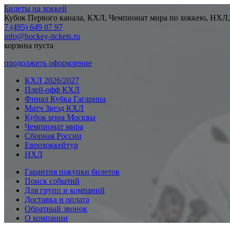
Билеты на хоккей
Кубок Первого канала, КХЛ, Чемпионат мира по хоккею, НХЛ,
7 (495) 649 07 97
info@hockey-tickets.ru
корзина пуста
продолжить оформление
КХЛ 2026/2027
Плей-офф КХЛ
Финал Кубка Гагарина
Матч Звезд КХЛ
Кубок мэра Москвы
Чемпионат мира
Сборная России
Еврохоккейтур
НХЛ
Гарантия покупки билетов
Поиск событий
Для групп и компаний
Доставка и оплата
Обратный звонок
О компании