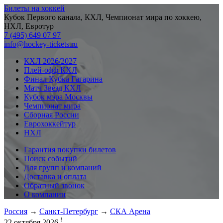
Билеты на хоккей
Кубок Первого канала, КХЛ, Чемпионат мира по хоккею,
НХЛ, Евротур
7 (495) 649 07 97
info@hockey-tickets.ru
КХЛ 2026/2027
Плей-офф КХЛ
Финал Кубка Гагарина
Матч Звезд КХЛ
Кубок мэра Москвы
Чемпионат мира
Сборная России
Еврохоккейтур
НХЛ
Гарантия покупки билетов
Поиск событий
Для групп и компаний
Доставка и оплата
Обратный звонок
О компании
Россия
→
Санкт-Петербург
→
СКА Арена
!
22 октября 2026