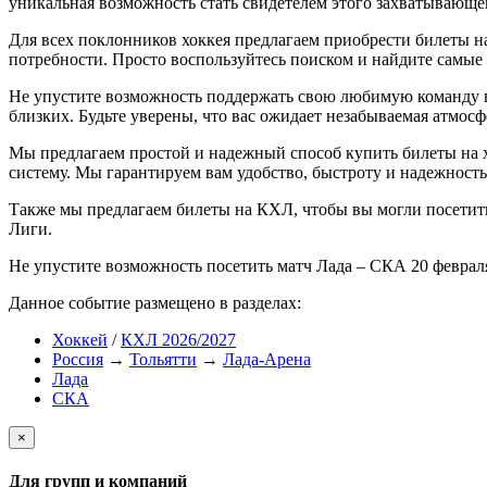
уникальная возможность стать свидетелем этого захватывающег
Для всех поклонников хоккея предлагаем приобрести билеты н
потребности. Просто воспользуйтесь поиском и найдите самые
Не упустите возможность поддержать свою любимую команду в
близких. Будьте уверены, что вас ожидает незабываемая атмосф
Мы предлагаем простой и надежный способ купить билеты на х
систему. Мы гарантируем вам удобство, быстроту и надежность
Также мы предлагаем билеты на КХЛ, чтобы вы могли посети
Лиги.
Не упустите возможность посетить матч Лада – СКА 20 феврал
Данное событие размещено в разделах:
Хоккей
/
КХЛ 2026/2027
Россия
→
Тольятти
→
Лада-Арена
Лада
СКА
×
Для групп и компаний