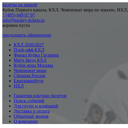
Билеты на хоккей
Кубок Первого канала, КХЛ, Чемпионат мира по хоккею, НХЛ,
7 (495) 649 07 97
info@hockey-tickets.ru
корзина пуста
продолжить оформление
КХЛ 2026/2027
Плей-офф КХЛ
Финал Кубка Гагарина
Матч Звезд КХЛ
Кубок мэра Москвы
Чемпионат мира
Сборная России
Еврохоккейтур
НХЛ
Гарантия покупки билетов
Поиск событий
Для групп и компаний
Доставка и оплата
Обратный звонок
О компании