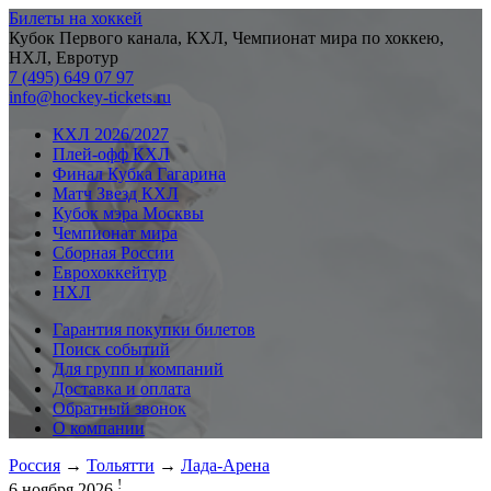
Билеты на хоккей
Кубок Первого канала, КХЛ, Чемпионат мира по хоккею,
НХЛ, Евротур
7 (495) 649 07 97
info@hockey-tickets.ru
КХЛ 2026/2027
Плей-офф КХЛ
Финал Кубка Гагарина
Матч Звезд КХЛ
Кубок мэра Москвы
Чемпионат мира
Сборная России
Еврохоккейтур
НХЛ
Гарантия покупки билетов
Поиск событий
Для групп и компаний
Доставка и оплата
Обратный звонок
О компании
Россия
→
Тольятти
→
Лада-Арена
!
6 ноября 2026