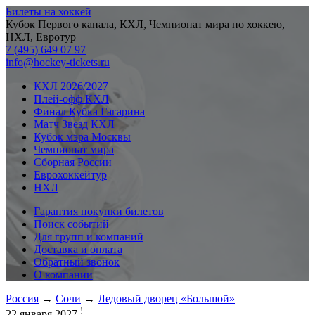
Билеты на хоккей
Кубок Первого канала, КХЛ, Чемпионат мира по хоккею,
НХЛ, Евротур
7 (495) 649 07 97
info@hockey-tickets.ru
КХЛ 2026/2027
Плей-офф КХЛ
Финал Кубка Гагарина
Матч Звезд КХЛ
Кубок мэра Москвы
Чемпионат мира
Сборная России
Еврохоккейтур
НХЛ
Гарантия покупки билетов
Поиск событий
Для групп и компаний
Доставка и оплата
Обратный звонок
О компании
Россия
→
Сочи
→
Ледовый дворец «Большой»
!
22 января 2027