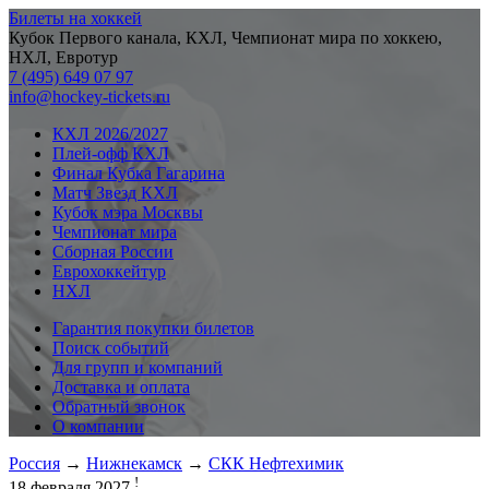
Билеты на хоккей
Кубок Первого канала, КХЛ, Чемпионат мира по хоккею,
НХЛ, Евротур
7 (495) 649 07 97
info@hockey-tickets.ru
КХЛ 2026/2027
Плей-офф КХЛ
Финал Кубка Гагарина
Матч Звезд КХЛ
Кубок мэра Москвы
Чемпионат мира
Сборная России
Еврохоккейтур
НХЛ
Гарантия покупки билетов
Поиск событий
Для групп и компаний
Доставка и оплата
Обратный звонок
О компании
Россия
→
Нижнекамск
→
СКК Нефтехимик
!
18 февраля 2027