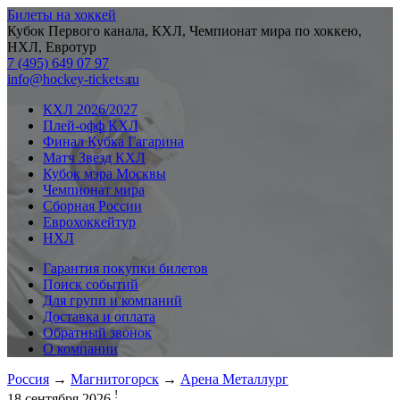
Билеты на хоккей
Кубок Первого канала, КХЛ, Чемпионат мира по хоккею,
НХЛ, Евротур
7 (495) 649 07 97
info@hockey-tickets.ru
КХЛ 2026/2027
Плей-офф КХЛ
Финал Кубка Гагарина
Матч Звезд КХЛ
Кубок мэра Москвы
Чемпионат мира
Сборная России
Еврохоккейтур
НХЛ
Гарантия покупки билетов
Поиск событий
Для групп и компаний
Доставка и оплата
Обратный звонок
О компании
Россия
→
Магнитогорск
→
Арена Металлург
!
18 сентября 2026