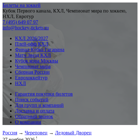
Билеты на хоккей
Кубок Первого канала, КХЛ, Чемпионат мира по хоккею,
НХЛ, Евротур
7 (495) 649 07 97
info@hockey-tickets.ru
КХЛ 2026/2027
Плей-офф КХЛ
Финал Кубка Гагарина
Матч Звезд КХЛ
Кубок мэра Москвы
Чемпионат мира
Сборная России
Еврохоккейтур
НХЛ
Гарантия покупки билетов
Поиск событий
Для групп и компаний
Доставка и оплата
Обратный звонок
О компании
Россия
→
Череповец
→
Ледовый Дворец
!
27 ноября 2026