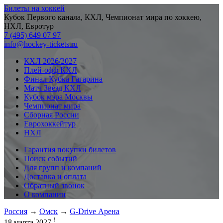
Билеты на хоккей
Кубок Первого канала, КХЛ, Чемпионат мира по хоккею,
НХЛ, Евротур
7 (495) 649 07 97
info@hockey-tickets.ru
КХЛ 2026/2027
Плей-офф КХЛ
Финал Кубка Гагарина
Матч Звезд КХЛ
Кубок мэра Москвы
Чемпионат мира
Сборная России
Еврохоккейтур
НХЛ
Гарантия покупки билетов
Поиск событий
Для групп и компаний
Доставка и оплата
Обратный звонок
О компании
Россия
→
Омск
→
G-Drive Арена
!
18 марта 2027