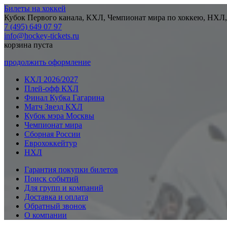
Билеты на хоккей
Кубок Первого канала, КХЛ, Чемпионат мира по хоккею, НХЛ,
7 (495) 649 07 97
info@hockey-tickets.ru
корзина пуста
продолжить оформление
КХЛ 2026/2027
Плей-офф КХЛ
Финал Кубка Гагарина
Матч Звезд КХЛ
Кубок мэра Москвы
Чемпионат мира
Сборная России
Еврохоккейтур
НХЛ
Гарантия покупки билетов
Поиск событий
Для групп и компаний
Доставка и оплата
Обратный звонок
О компании