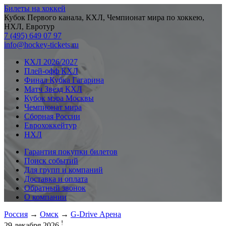
Билеты на хоккей
Кубок Первого канала, КХЛ, Чемпионат мира по хоккею,
НХЛ, Евротур
7 (495) 649 07 97
info@hockey-tickets.ru
КХЛ 2026/2027
Плей-офф КХЛ
Финал Кубка Гагарина
Матч Звезд КХЛ
Кубок мэра Москвы
Чемпионат мира
Сборная России
Еврохоккейтур
НХЛ
Гарантия покупки билетов
Поиск событий
Для групп и компаний
Доставка и оплата
Обратный звонок
О компании
Россия
→
Омск
→
G-Drive Арена
!
29 декабря 2026