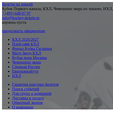
Билеты на хоккей
Кубок Первого канала, КХЛ, Чемпионат мира по хоккею, НХЛ,
7 (495) 649 07 97
info@hockey-tickets.ru
корзина пуста
продолжить оформление
КХЛ 2026/2027
Плей-офф КХЛ
Финал Кубка Гагарина
Матч Звезд КХЛ
Кубок мэра Москвы
Чемпионат мира
Сборная России
Еврохоккейтур
НХЛ
Гарантия покупки билетов
Поиск событий
Для групп и компаний
Доставка и оплата
Обратный звонок
О компании