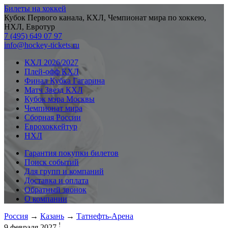
Билеты на хоккей
Кубок Первого канала, КХЛ, Чемпионат мира по хоккею,
НХЛ, Евротур
7 (495) 649 07 97
info@hockey-tickets.ru
КХЛ 2026/2027
Плей-офф КХЛ
Финал Кубка Гагарина
Матч Звезд КХЛ
Кубок мэра Москвы
Чемпионат мира
Сборная России
Еврохоккейтур
НХЛ
Гарантия покупки билетов
Поиск событий
Для групп и компаний
Доставка и оплата
Обратный звонок
О компании
Россия
→
Казань
→
Татнефть-Арена
!
9 февраля 2027