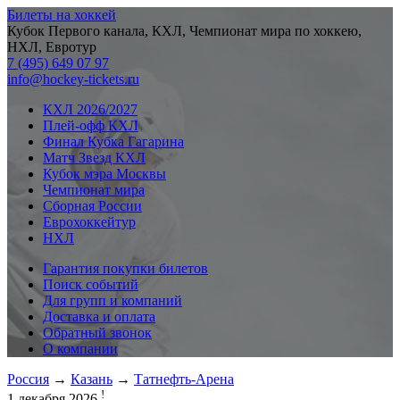
Билеты на хоккей
Кубок Первого канала, КХЛ, Чемпионат мира по хоккею,
НХЛ, Евротур
7 (495) 649 07 97
info@hockey-tickets.ru
КХЛ 2026/2027
Плей-офф КХЛ
Финал Кубка Гагарина
Матч Звезд КХЛ
Кубок мэра Москвы
Чемпионат мира
Сборная России
Еврохоккейтур
НХЛ
Гарантия покупки билетов
Поиск событий
Для групп и компаний
Доставка и оплата
Обратный звонок
О компании
Россия
→
Казань
→
Татнефть-Арена
!
1 декабря 2026