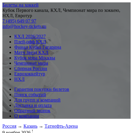
Билеты на хоккей
Кубок Первого канала, КХЛ, Чемпионат мира по хоккею,
НХЛ, Евротур
7 (495) 649 07 97
info@hockey-tickets.ru
КХЛ 2026/2027
Плей-офф КХЛ
Финал Кубка Гагарина
Матч Звезд КХЛ
Кубок мэра Москвы
Чемпионат мира
Сборная России
Еврохоккейтур
НХЛ
Гарантия покупки билетов
Поиск событий
Для групп и компаний
Доставка и оплата
Обратный звонок
О компании
Россия
→
Казань
→
Татнефть-Арена
!
9 ноября 2026