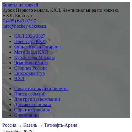
Билеты на хоккей
Кубок Первого канала, КХЛ, Чемпионат мира по хоккею,
НХЛ, Евротур
7 (495) 649 07 97
info@hockey-tickets.ru
КХЛ 2026/2027
Плей-офф КХЛ
Финал Кубка Гагарина
Матч Звезд КХЛ
Кубок мэра Москвы
Чемпионат мира
Сборная России
Еврохоккейтур
НХЛ
Гарантия покупки билетов
Поиск событий
Для групп и компаний
Доставка и оплата
Обратный звонок
О компании
Россия
→
Казань
→
Татнефть-Арена
!
2 октября 2026