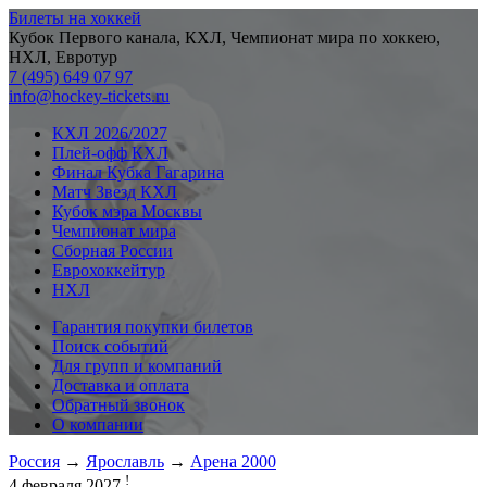
Билеты на хоккей
Кубок Первого канала, КХЛ, Чемпионат мира по хоккею,
НХЛ, Евротур
7 (495) 649 07 97
info@hockey-tickets.ru
КХЛ 2026/2027
Плей-офф КХЛ
Финал Кубка Гагарина
Матч Звезд КХЛ
Кубок мэра Москвы
Чемпионат мира
Сборная России
Еврохоккейтур
НХЛ
Гарантия покупки билетов
Поиск событий
Для групп и компаний
Доставка и оплата
Обратный звонок
О компании
Россия
→
Ярославль
→
Арена 2000
!
4 февраля 2027