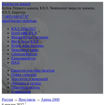
Билеты на хоккей
Кубок Первого канала, КХЛ, Чемпионат мира по хоккею,
НХЛ, Евротур
7 (495) 649 07 97
info@hockey-tickets.ru
КХЛ 2026/2027
Плей-офф КХЛ
Финал Кубка Гагарина
Матч Звезд КХЛ
Кубок мэра Москвы
Чемпионат мира
Сборная России
Еврохоккейтур
НХЛ
Гарантия покупки билетов
Поиск событий
Для групп и компаний
Доставка и оплата
Обратный звонок
О компании
Россия
→
Ярославль
→
Арена 2000
!
6 января 2027