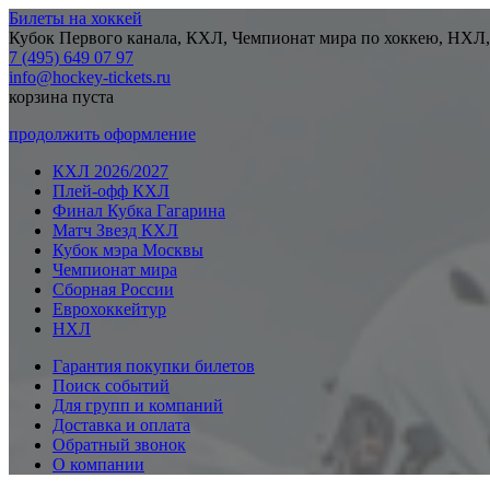
Билеты на хоккей
Кубок Первого канала, КХЛ, Чемпионат мира по хоккею, НХЛ,
7 (495) 649 07 97
info@hockey-tickets.ru
корзина пуста
продолжить оформление
КХЛ 2026/2027
Плей-офф КХЛ
Финал Кубка Гагарина
Матч Звезд КХЛ
Кубок мэра Москвы
Чемпионат мира
Сборная России
Еврохоккейтур
НХЛ
Гарантия покупки билетов
Поиск событий
Для групп и компаний
Доставка и оплата
Обратный звонок
О компании