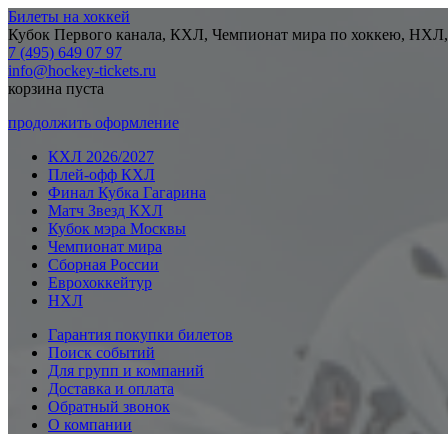
Билеты на хоккей
Кубок Первого канала, КХЛ, Чемпионат мира по хоккею, НХЛ,
7 (495) 649 07 97
info@hockey-tickets.ru
корзина пуста
продолжить оформление
КХЛ 2026/2027
Плей-офф КХЛ
Финал Кубка Гагарина
Матч Звезд КХЛ
Кубок мэра Москвы
Чемпионат мира
Сборная России
Еврохоккейтур
НХЛ
Гарантия покупки билетов
Поиск событий
Для групп и компаний
Доставка и оплата
Обратный звонок
О компании