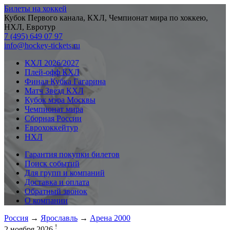
Билеты на хоккей
Кубок Первого канала, КХЛ, Чемпионат мира по хоккею,
НХЛ, Евротур
7 (495) 649 07 97
info@hockey-tickets.ru
КХЛ 2026/2027
Плей-офф КХЛ
Финал Кубка Гагарина
Матч Звезд КХЛ
Кубок мэра Москвы
Чемпионат мира
Сборная России
Еврохоккейтур
НХЛ
Гарантия покупки билетов
Поиск событий
Для групп и компаний
Доставка и оплата
Обратный звонок
О компании
Россия
→
Ярославль
→
Арена 2000
!
2 ноября 2026