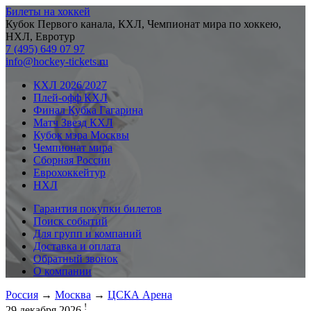
Билеты на хоккей
Кубок Первого канала, КХЛ, Чемпионат мира по хоккею,
НХЛ, Евротур
7 (495) 649 07 97
info@hockey-tickets.ru
КХЛ 2026/2027
Плей-офф КХЛ
Финал Кубка Гагарина
Матч Звезд КХЛ
Кубок мэра Москвы
Чемпионат мира
Сборная России
Еврохоккейтур
НХЛ
Гарантия покупки билетов
Поиск событий
Для групп и компаний
Доставка и оплата
Обратный звонок
О компании
Россия
→
Москва
→
ЦСКА Арена
!
29 декабря 2026