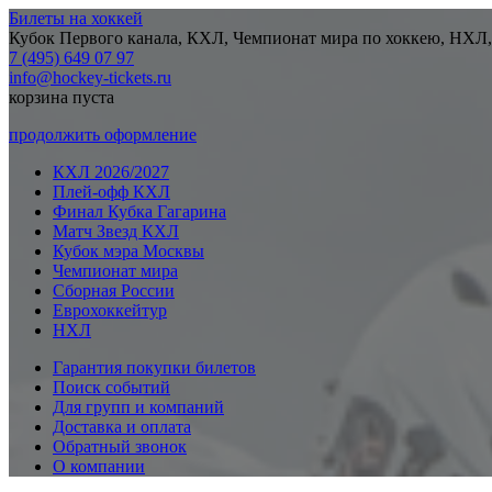
Билеты на хоккей
Кубок Первого канала, КХЛ, Чемпионат мира по хоккею, НХЛ,
7 (495) 649 07 97
info@hockey-tickets.ru
корзина пуста
продолжить оформление
КХЛ 2026/2027
Плей-офф КХЛ
Финал Кубка Гагарина
Матч Звезд КХЛ
Кубок мэра Москвы
Чемпионат мира
Сборная России
Еврохоккейтур
НХЛ
Гарантия покупки билетов
Поиск событий
Для групп и компаний
Доставка и оплата
Обратный звонок
О компании