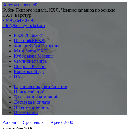
Билеты на хоккей
Кубок Первого канала, КХЛ, Чемпионат мира по хоккею,
НХЛ, Евротур
7 (495) 649 07 97
info@hockey-tickets.ru
КХЛ 2026/2027
Плей-офф КХЛ
Финал Кубка Гагарина
Матч Звезд КХЛ
Кубок мэра Москвы
Чемпионат мира
Сборная России
Еврохоккейтур
НХЛ
Гарантия покупки билетов
Поиск событий
Для групп и компаний
Доставка и оплата
Обратный звонок
О компании
Россия
→
Ярославль
→
Арена 2000
!
8 сентября 2026