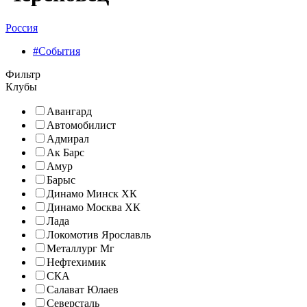
Россия
#События
Фильтр
Клубы
Авангард
Автомобилист
Адмирал
Ак Барс
Амур
Барыс
Динамо Минск ХК
Динамо Москва ХК
Лада
Локомотив Ярославль
Металлург Мг
Нефтехимик
СКА
Салават Юлаев
Северсталь