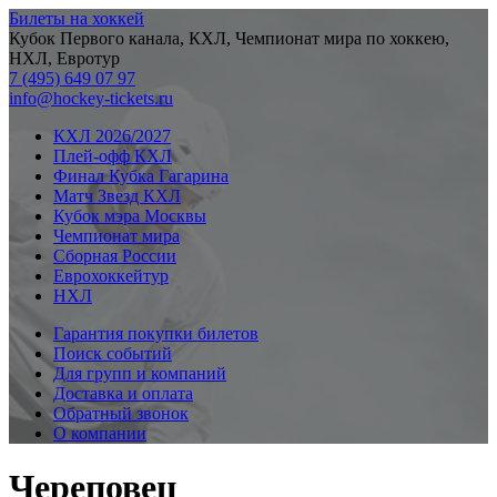
Билеты на хоккей
Кубок Первого канала, КХЛ, Чемпионат мира по хоккею,
НХЛ, Евротур
7 (495) 649 07 97
info@hockey-tickets.ru
КХЛ 2026/2027
Плей-офф КХЛ
Финал Кубка Гагарина
Матч Звезд КХЛ
Кубок мэра Москвы
Чемпионат мира
Сборная России
Еврохоккейтур
НХЛ
Гарантия покупки билетов
Поиск событий
Для групп и компаний
Доставка и оплата
Обратный звонок
О компании
Череповец