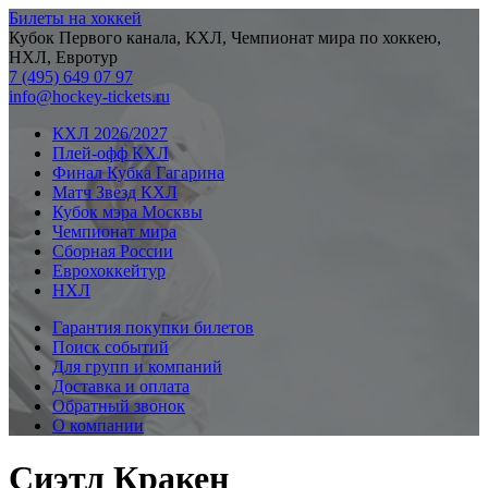
Билеты на хоккей
Кубок Первого канала, КХЛ, Чемпионат мира по хоккею,
НХЛ, Евротур
7 (495) 649 07 97
info@hockey-tickets.ru
КХЛ 2026/2027
Плей-офф КХЛ
Финал Кубка Гагарина
Матч Звезд КХЛ
Кубок мэра Москвы
Чемпионат мира
Сборная России
Еврохоккейтур
НХЛ
Гарантия покупки билетов
Поиск событий
Для групп и компаний
Доставка и оплата
Обратный звонок
О компании
Сиэтл Кракен