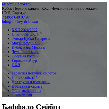
Билеты на хоккей
Кубок Первого канала, КХЛ, Чемпионат мира по хоккею,
НХЛ, Евротур
7 (495) 649 07 97
info@hockey-tickets.ru
КХЛ 2026/2027
Плей-офф КХЛ
Финал Кубка Гагарина
Матч Звезд КХЛ
Кубок мэра Москвы
Чемпионат мира
Сборная России
Еврохоккейтур
НХЛ
Гарантия покупки билетов
Поиск событий
Для групп и компаний
Доставка и оплата
Обратный звонок
О компании
Баффало Сейбрз