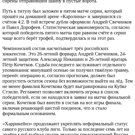
сирены отправивший шайбу в пустые ворота.
Путь к титулу был заложен в пятом матче серии, который
прошёл на домашней арене «Каролины» и завершился со
счётом 4:2. В той встрече дубли оформили Андрей Свечников
и Павел Дорофеев. Статистическая закономерность, согласно
которой победитель пятого матча при равном счёте в серии
чаще всего берёт трофей, подтвердилась и на этот раз.
Чемпионский состав насчитывает трёх российских
хоккеистов. Это 26-летний форвард Андрей Свечников, 24-
летний защитник Александр Никишин и 26-летний вратарь
Пётр Кочетков. Судьба последнего заслуживает отдельного
упоминания: минувшей осенью он получил тяжёлую травму,
перенёс операцию и, согласно прогнозам, должен был
пропустить остаток сезона без возможности выйти на лёд. Тем
не менее фамилия Кочеткова будет выгравирована на Кубке
Стэнли. Регламент позволяет включить игрока в список
победителей, если он находился в заявке на матчи финальной
серии. Кочетков был внесён в состав на все игры финала,
включая решающий шестой поединок, что и стало
формальным основанием.
«Харрикейнз» продолжают укреплять неформальный статус
самого русского клуба лиги. Только за последние семь лет на
драфте клуб выбрал свыше двадцати представителей России.