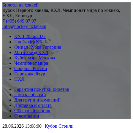
Билеты на хоккей
Кубок Первого канала, КХЛ, Чемпионат мира по хоккею,
НХЛ, Евротур
7 (495) 649 07 97
info@hockey-tickets.ru
КХЛ 2026/2027
Плей-офф КХЛ
Финал Кубка Гагарина
Матч Звезд КХЛ
Кубок мэра Москвы
Чемпионат мира
Сборная России
Еврохоккейтур
НХЛ
Гарантия покупки билетов
Поиск событий
Для групп и компаний
Доставка и оплата
Обратный звонок
О компании
28.06.2026 13:08:00
|
Кубок Стэнли