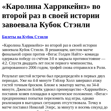
«Каролина Харрикейнз» во
второй раз в своей истории
завоевала Кубок Стэнли
Билеты на Кубок Стэнли
«Каролина Харрикейнз» во второй раз в своей истории
завоевала Кубок Стэнли. В решающем, шестом матче
финальной серии против «Вегас Голден Найтс» команда
одержала победу со счётом 3:0 и закрыла противостояние —
4:2. Спустя двадцать лет после первого чемпионства,
датированного 2006 годом, трофей снова отправился в Роли.
Результат шестой встречи был предопределён в первых двух
периодах. Уже на 4-й минуте Тэйлор Холл завершил атаку
гостей точным броском. Ближе к экватору матча, на 34-й
минуте, Джексон Блейк удвоил преимущество «Харрикейнз»,
поставив хозяев площадки в критическое положение. «Вегас»
предпринимал попытки переломить ход игры, однако
реализация в выгодных ситуациях отсутствовала. Точку в
матче поставил Николай Элерс, за минуту и восемь секунд до