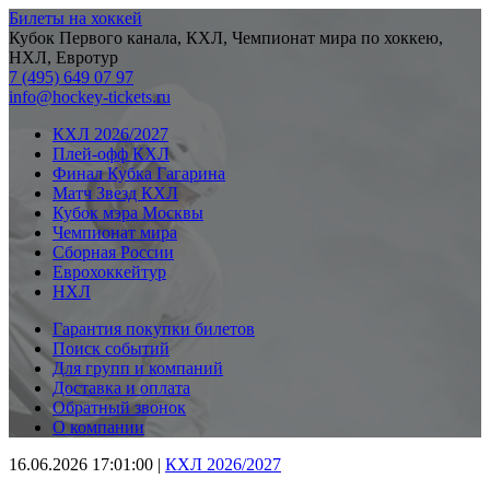
Билеты на хоккей
Кубок Первого канала, КХЛ, Чемпионат мира по хоккею,
НХЛ, Евротур
7 (495) 649 07 97
info@hockey-tickets.ru
КХЛ 2026/2027
Плей-офф КХЛ
Финал Кубка Гагарина
Матч Звезд КХЛ
Кубок мэра Москвы
Чемпионат мира
Сборная России
Еврохоккейтур
НХЛ
Гарантия покупки билетов
Поиск событий
Для групп и компаний
Доставка и оплата
Обратный звонок
О компании
16.06.2026 17:01:00
|
КХЛ 2026/2027