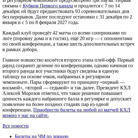
В регулярном чемпионате предусмотрено три паузы. Первая
связана с
Кубком Первого канала
и продлится с 7 по 14
декабря; ей будут предшествовать 93 соревновательных дня
без перерывов. Далее последуют остановки с 31 декабря по 2
января и с 5 по 8 февраля 2027 года.
Каждый клуб проведёт 42 матча со всеми соперниками по
лиге (поровну дома и в гостях), ещё 20 игр — с оппонентами
по своей конференции, а также шесть дополнительных встреч
в рамках добора.
Главное новшество коснётся второго этапа плей-офф. Первый
раунд сохранит деление по конференциям, однако начиная со
второго раунда все участники будут сведены в единую
таблицу на основе очков, набранных в регулярном
чемпионате. Пары сформируют по принципу «первый —
восьмой», «второй — седьмой» и так далее. Президент КХЛ
Алексей Морозов отметил, что такое решение повышает
ценность каждого набранного балла в регулярке и допускает
появление на более поздних стадиях пар из одной
конференции.
Приобрести билеты на любой из матчей КХЛ
можно у нас на сайте.
Все новости
Билеты на ЧМ по хоккею