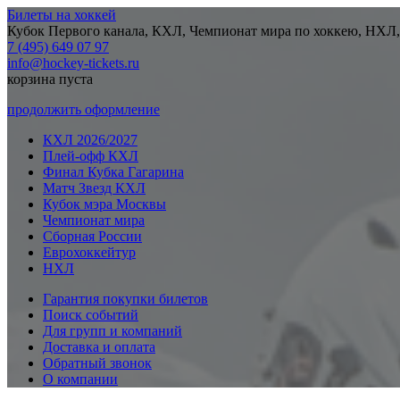
Билеты на хоккей
Кубок Первого канала, КХЛ, Чемпионат мира по хоккею, НХЛ,
7 (495) 649 07 97
info@hockey-tickets.ru
корзина пуста
продолжить оформление
КХЛ 2026/2027
Плей-офф КХЛ
Финал Кубка Гагарина
Матч Звезд КХЛ
Кубок мэра Москвы
Чемпионат мира
Сборная России
Еврохоккейтур
НХЛ
Гарантия покупки билетов
Поиск событий
Для групп и компаний
Доставка и оплата
Обратный звонок
О компании